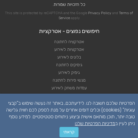
כל הזכויות שמורות.
This site is protected by reCAPTCHA and the Google
Privacy Policy
and
Terms of
Service
apply
חיפושים נפוצים - אטרקציות
אטרקציה לחתונה
אטרקציות לאירוע
בלונים לאירוע
גימיקים לחתונה
גימיק לאירוע
מגשי פירות לחתונה
עמדות משחק לאירוע
שזירת פרחי לחתונה
הפרטיות שלכם חשובה לנו. לידיעתכם, באתר זה נעשה שימוש ב"קבצי
שזירת פרחים לאירוע
עוגיות" (cookies) וכלים דומים אחרים על מנת לספק לכם חווית גלישה
טובה יותר, תוכן מותאם אישית וביצוע ניתוחים סטטיסטיים. למידע נוסף
ניתן לעיין ב
מדיניות הפרטיות שלנו
קראתי