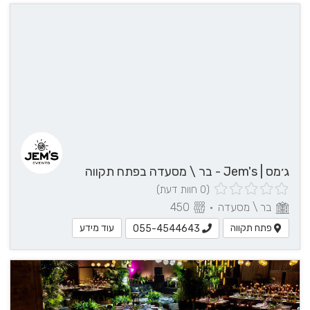
עוד
פרטים?
055-
4544643
לחצ/י
ליצירת
קשר
ג׳מס | Jem's - בר \ מסעדה בפתח תקווה
(0 חוות דעת)
בר \ מסעדה
•
450
פתח תקווה
עוד מידע
055-4544643