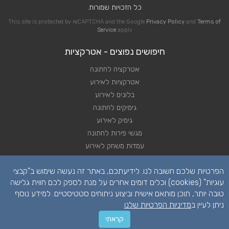
כל הזכויות שמורות.
This site is protected by reCAPTCHA and the Google
Privacy Policy
and
Terms of
Service
apply
חיפושים נפוצים - אטרקציות
אטרקציה לחתונה
אטרקציות לאירוע
בלונים לאירוע
גימיקים לחתונה
גימיק לאירוע
מגשי פירות לחתונה
עמדות משחק לאירוע
שזירת פרחי לחתונה
הפרטיות שלכם חשובה לנו. לידיעתכם, באתר זה נעשה שימוש ב"קבצי
שזירת פרחים לאירוע
עוגיות" (cookies) וכלים דומים אחרים על מנת לספק לכם חווית גלישה
טובה יותר, תוכן מותאם אישית וביצוע ניתוחים סטטיסטיים. למידע נוסף
ניתן לעיין ב
מדיניות הפרטיות שלנו
קראתי