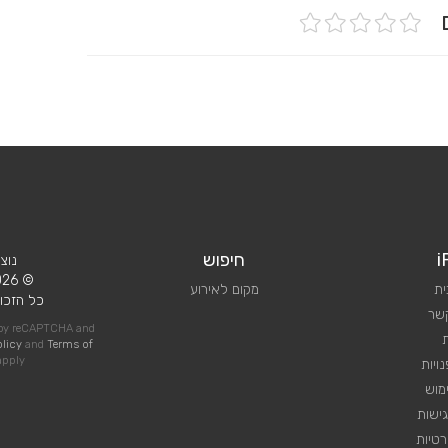
ים
i
חיפוש
נוצ
© 2026 iPlan.
ית
מקום לאירוע
כל הזכוי
קשר
d by reCAPTCHA and
olicy
and
Terms of
pply
ויות
מוש
ישות
טיות