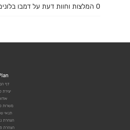
0
המלצות וחוות דעת על דמבו בלונ
Plan
דף הב
יצירת 
אודות
משרות פנ
תנאי שי
הצהרת נג
הצהרת פר