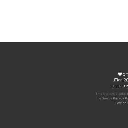
ר ב
ות שמורות.
This site is protecte
the Google
Privacy P
Service
a