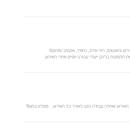
חבר'ה רציניים מאוד.  תוצאות מעולות. זמינות טובה גם  לפני האירוע ואחלה עבודה נתנו לאורך כל האירוע  . ממליץ בחום!! 