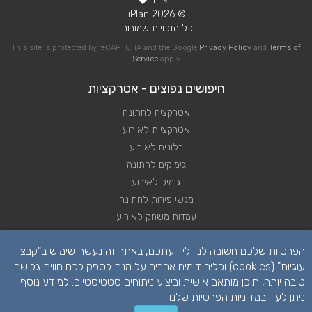
נוצר ב
© 2026 iPlan.
כל הזכויות שמורות.
This site is protected by reCAPTCHA and the Google
Privacy Policy
and
Terms of
Service
apply
חיפושים נפוצים - אטרקציות
אטרקציה לחתונה
אטרקציות לאירוע
בלונים לאירוע
גימיקים לחתונה
גימיק לאירוע
מגשי פירות לחתונה
עמדות משחק לאירוע
שזירת פרחי לחתונה
הפרטיות שלכם חשובה לנו. לידיעתכם, באתר זה נעשה שימוש ב"קבצי
שזירת פרחים לאירוע
עוגיות" (cookies) וכלים דומים אחרים על מנת לספק לכם חווית גלישה
טובה יותר, תוכן מותאם אישית וביצוע ניתוחים סטטיסטיים. למידע נוסף
ניתן לעיין ב
מדיניות הפרטיות שלנו