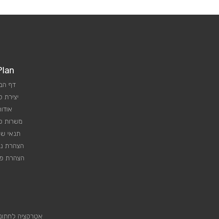
Plan
דף הב
יצירת 
אודות
משרות פנ
תנאי שי
הצהרת נג
הצהרת פר
אטרקציה לחתונ