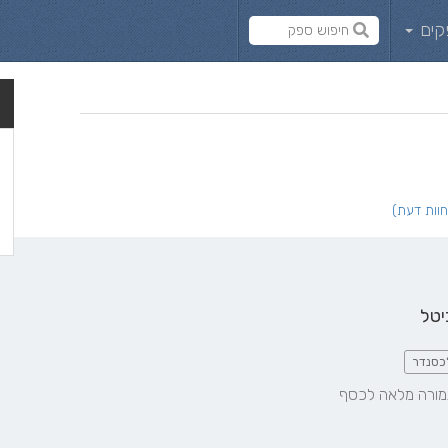
קים
יטל
כסנדר
תמורה מלאה לכסף