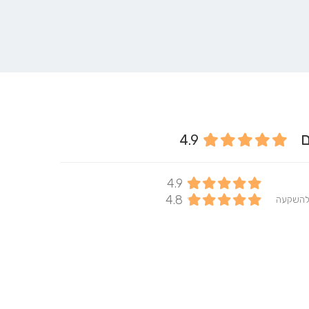
ים
4.9
4.9
4.8
להשקעה