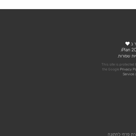
ר ב
ות שמורות.
This site is protecte
the Google
Privacy P
Service
a
רת פרחי לחתונה