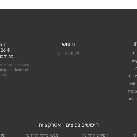
i
חיפוש
נוצ
© 2026 iPlan.
ית
מקום לאירוע
כל הזכוי
קשר
d by reCAPTCHA and
olicy
and
Terms of
pply
ויות
מוש
ישות
טיות
חיפושים נפוצים - אטרקציות
ה
גימיקים לחתונה
מגשי פירות לחתונה
שזי