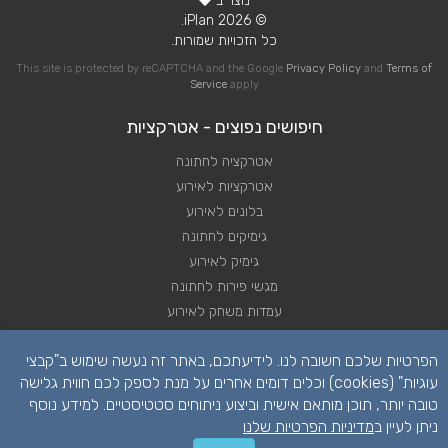
נוצר ב
© 2026 iPlan.
כל הזכויות שמורות.
This site is protected by reCAPTCHA and the Google
Privacy Policy
and
Terms of
Service
apply
חיפושים נפוצים - אטרקציות
אטרקציה לחתונה
אטרקציות לאירוע
בלונים לאירוע
גימיקים לחתונה
גימיק לאירוע
מגשי פירות לחתונה
עמדות משחק לאירוע
שזירת פרחי לחתונה
הפרטיות שלכם חשובה לנו. לידיעתכם, באתר זה נעשה שימוש ב"קבצי
שזירת פרחים לאירוע
עוגיות" (cookies) וכלים דומים אחרים על מנת לספק לכם חווית גלישה
טובה יותר, תוכן מותאם אישית וביצוע ניתוחים סטטיסטיים. למידע נוסף
ניתן לעיין ב
מדיניות הפרטיות שלנו