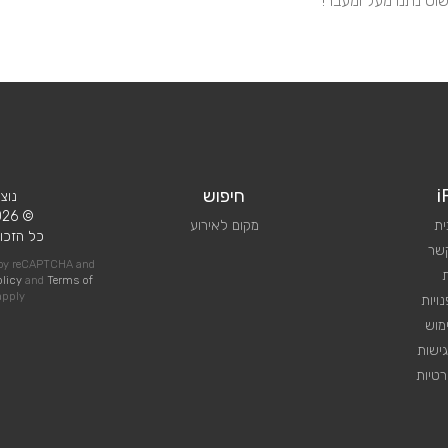
שוט נתנו מעל ומעבר!
i
חיפוש
נוצ
© 2026 iPlan.
ית
מקום לאירוע
כל הזכוי
קשר
d by reCAPTCHA and
olicy
and
Terms of
pply
ויות
מוש
ישות
טיות