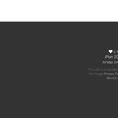
ר ב
ות שמורות.
This site is protecte
the Google
Privacy P
Service
a