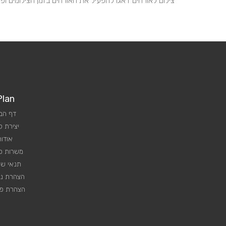
צילום לאורחים דאגו להפעיל את האורחים בזמן הצילומים ופ
Plan
דף הב
יצירת 
אודות
משרות פנ
תנאי שי
הצהרת נג
הצהרת פר