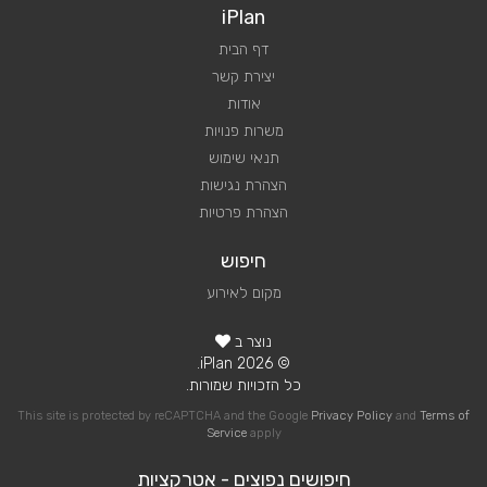
iPlan
דף הבית
יצירת קשר
אודות
משרות פנויות
תנאי שימוש
הצהרת נגישות
הצהרת פרטיות
חיפוש
מקום לאירוע
נוצר ב
© 2026 iPlan.
כל הזכויות שמורות.
This site is protected by reCAPTCHA and the Google
Privacy Policy
and
Terms of
Service
apply
חיפושים נפוצים - אטרקציות