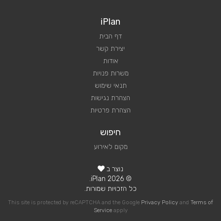
iPlan
דף הבית
יצירת קשר
אודות
משרות פנויות
תנאי שימוש
הצהרת נגישות
הצהרת פרטיות
חיפוש
מקום לאירוע
נוצר ב
© 2026 iPlan.
כל הזכויות שמורות.
This site is protected by reCAPTCHA and the Google
Privacy Policy
and
Terms of
Service
apply