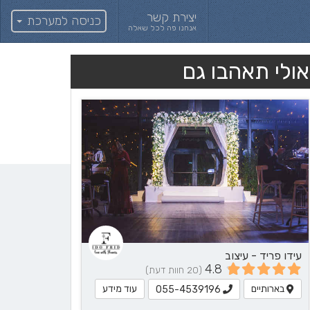
יצירת קשר
כניסה למערכת
אנחנו פה לכל שאלה
אולי תאהבו גם
עידו פריד - עיצוב
4.8
(20 חוות דעת)
בארותיים
עוד מידע
055-4539196