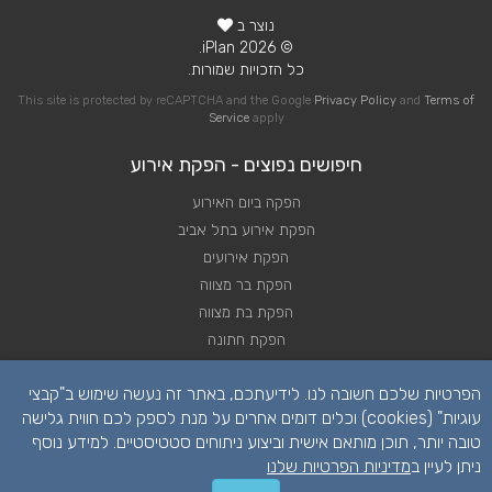
נוצר ב
© 2026 iPlan.
כל הזכויות שמורות.
This site is protected by reCAPTCHA and the Google
Privacy Policy
and
Terms of
Service
apply
חיפושים נפוצים - הפקת אירוע
הפקה ביום האירוע
הפקת אירוע בתל אביב
הפקת אירועים
הפקת בר מצווה
הפקת בת מצווה
הפקת חתונה
ייעוץ להפקת אירוע
הפרטיות שלכם חשובה לנו. לידיעתכם, באתר זה נעשה שימוש ב"קבצי
מפיק לאירוע
עוגיות" (cookies) וכלים דומים אחרים על מנת לספק לכם חווית גלישה
טובה יותר, תוכן מותאם אישית וביצוע ניתוחים סטטיסטיים. למידע נוסף
ניתן לעיין ב
מדיניות הפרטיות שלנו