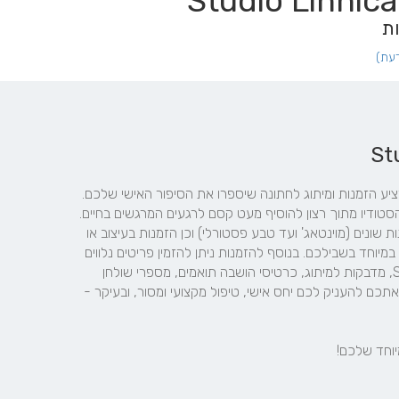
ות
סטודיו ליניקה שוכן על התפר הקסום שבין איור לגרפיקה, ומציע הזמנות ומיתוג לחתונה שיספרו את הסיפור האישי שלכם. 
אני לינוי, מאיירת ומעצבת גרפית, ובשנת 2012 הקמתי את הסטודיו מתוך רצון להוסיף מעט קסם לרגעים המרגשים בחיים. 
בין מגוון ההזמנות באתר תוכלו למצוא הזמנות קטלוג בסגנונות שונים (מוינטאג' ועד טבע פסטורלי) וכן הזמנות בעיצוב או 
באיור אישי - הזמנה בלעדית ויחידה במינה הנבנית ומעוצבת במיוחד בשבילכם. בנוסף להזמנות ניתן להזמין פריטים נלווים 
בעיצוב תואם כגון כתובה מעוצבת, מגנטים Save the Date, מדבקות למיתוג, כרטיסי הושבה תואמים, מספרי שולחן 
מעוצבים ועוד ועוד. לאורך כל תהליך העבודה אשמח ללוות אתכם להעניק לכם יחס אישי, טיפול מקצועי ומסור, ובעיקר - 
וחד שלכם!