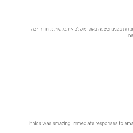
לינוי הייתה מקסימה מקצועית הסבירה לנו מהן האופציות העומדות בפנינו וביצעה באופן מושלם את בקשותינו. תודה רבה 
ות.
Linnica was amazing! Immediate responses to emails