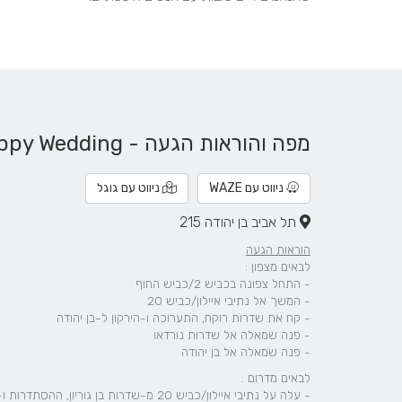
מפה והוראות הגעה - The Happy Wedding
ניווט עם WAZE
ניווט עם גוגל
תל אביב בן יהודה 215
הוראות הגעה
לבאים מצפון :
- התחל צפונה בכביש 2/כביש החוף
- המשך אל נתיבי איילון/כביש 20
- קח את שדרות רוקח, התערוכה ו-הירקון ל-בן יהודה
- פנה שמאלה אל שדרות נורדאו
- פנה שמאלה אל בן יהודה
לבאים מדרום :
- עלה על נתיבי איילון/כביש 20 מ-שדרות בן גוריון, ההסתדרות ו-שדרות יצחק רבין