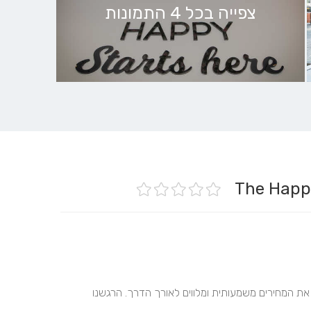
צפייה בכל 4 התמונות
יחס אישי וחם, מקצוענים ופשוט תענוג לעבוד איתם. מוזילים את המחירים משמעותית ומלווים לאורך הדרך. הרגשנו 