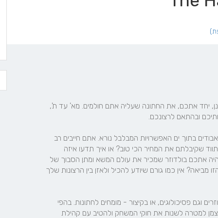
The H
הפי וודינג היא חברה לארגון חתונות שכל תכליתה היא לתכנן, יחד אתכם, את החתונה שעליה אתם חולמים. מא' עד ת', 
שוק החתונות רווי ספקים ומחירים שונים, ומהר מאוד תרגישו אבודים בתוך ים האפשרויות המבלבל נורא. אתם חייבים רב 
חובל שינווט אתכם בשלווה וברוגע לעבר חוף מבטחים. ואיך תווד שקיבלתם את המחיר הכי טוב? או איך תדעו איזה 
סעיפים חייבים להיכנס לחוזה ועל מה אפשר לוותר? טוב שיהיה אתכם בולדוזר שמכיר את עולם המשא ומתן הסבוך של 
עסק החתונות. ומה עם כל המתיחות, והלחץ שההתעסקות הזו מביאה? אין כמו גורם שיודע להכיל ולאזן בין הרצונות שלך 
בדיוק בשביל הקמנו את הפי וודינג – גם קברניטים, גם בולדוזרים וגם פסיכולוגים, או בקיצור - מומחים לחתונות. בהפי 
וודינג שותפות לדרך מספר קבוצות שהתחברו יחד, ושמו לעצמן למטרה לשנות את חוקי המשחק ולהטיב עם קהילת 