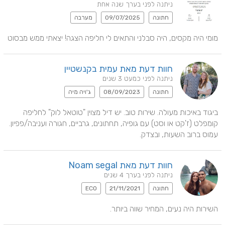
ניתנה לפני בערך שנה אחת
חתונה
09/07/2025
מערבה
מומי היה מקסים, היה סבלני והתאים לי חליפה הצגה! יצאתי ממש מבסוט
חוות דעת מאת עמית בקנשטיין
ניתנה לפני כמעט 3 שנים
חתונה
08/09/2023
ג'ויה מיה
ביגוד באיכות מעולה. שירות טוב. יש דיל מצוין "טוטאל לוק" לחליפה 
קומפלט (ז'קט או וסט) עם גופיה, תחתונים, גרביים, חגורה ועניבה/פפיון. 
עמוס ברוב השעות, ובצדק.
חוות דעת מאת Noam segal
ניתנה לפני בערך 4 שנים
חתונה
21/11/2021
ECO
השירות היה נעים, המחיר שווה ביותר.