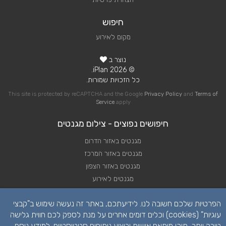
חיפוש
מקום לאירוע
נוצר ב
© 2026 iPlan.
כל הזכויות שמורות.
This site is protected by reCAPTCHA and the Google
Privacy Policy
and
Terms of
Service
apply
חיפושים נפוצים - צילום מגנטים
מגנטים באזור הדרום
מגנטים באזור המרכז
מגנטים באזור הצפון
מגנטים לאירוע
מגנטים לחתונה
הפרטיות שלכם חשובה לנו. לידיעתכם, באתר זה נעשה שימוש ב"קבצי
צילום מגנטים
עוגיות" (cookies) וכלים דומים אחרים על מנת לספק לכם חווית גלישה
טובה יותר, תוכן מותאם אישית וביצוע ניתוחים סטטיסטיים. למידע נוסף