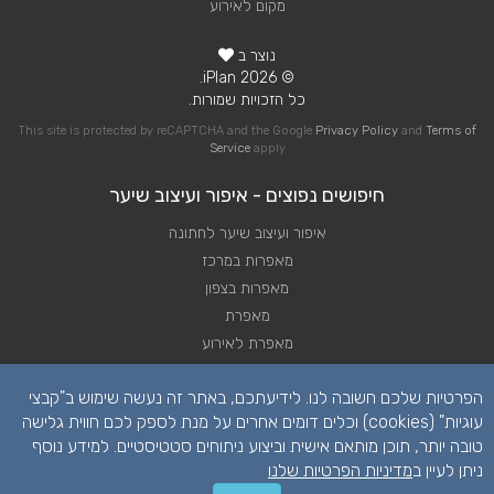
מקום לאירוע
נוצר ב
© 2026 iPlan.
כל הזכויות שמורות.
This site is protected by reCAPTCHA and the Google
Privacy Policy
and
Terms of
Service
apply
חיפושים נפוצים - איפור ועיצוב שיער
איפור ועיצוב שיער לחתונה
מאפרות במרכז
מאפרות בצפון
מאפרת
מאפרת לאירוע
מאפרת לחתונה
הפרטיות שלכם חשובה לנו. לידיעתכם, באתר זה נעשה שימוש ב"קבצי
עיצוב שיער
עוגיות" (cookies) וכלים דומים אחרים על מנת לספק לכם חווית גלישה
טובה יותר, תוכן מותאם אישית וביצוע ניתוחים סטטיסטיים. למידע נוסף
ניתן לעיין ב
מדיניות הפרטיות שלנו