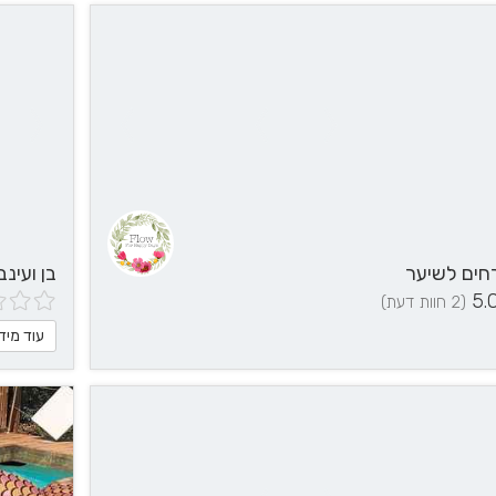
בן ועינ
5.
(2 חוות דעת)
עוד מיד