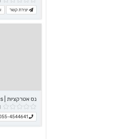
(0 חוות 
יצירת קשר
ע
נס אטרקציות | Ness Attractions
(0 חוות 
055-4544641