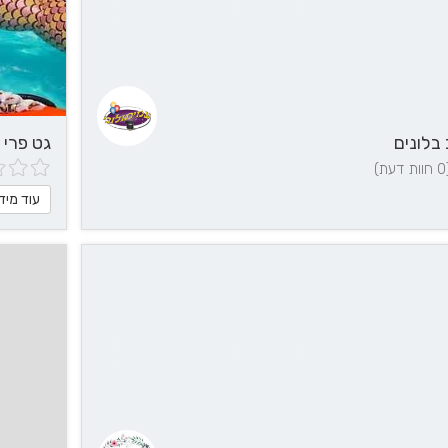
 בלונים
גט פרי 
דעת)
עוד מיד
עוד
פרטים?
לחצ/י
ליצירת
קשר