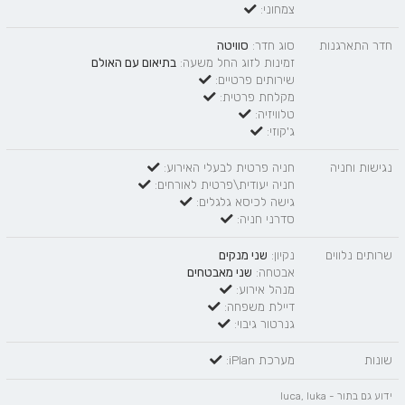
צמחוני:
חדר התארגנות
סוג חדר:
סוויטה
זמינות לזוג החל משעה:
בתיאום עם האולם
שירותים פרטיים:
מקלחת פרטית:
טלוויזיה:
ג'קוזי:
נגישות וחניה
חניה פרטית לבעלי האירוע:
חניה יעודית\פרטית לאורחים:
גישה לכיסא גלגלים:
סדרני חניה:
שרותים נלווים
נקיון:
שני מנקים
אבטחה:
שני מאבטחים
מנהל אירוע:
דיילת משפחה:
גנרטור גיבוי:
שונות
מערכת iPlan:
ידוע גם בתור - luca, luka