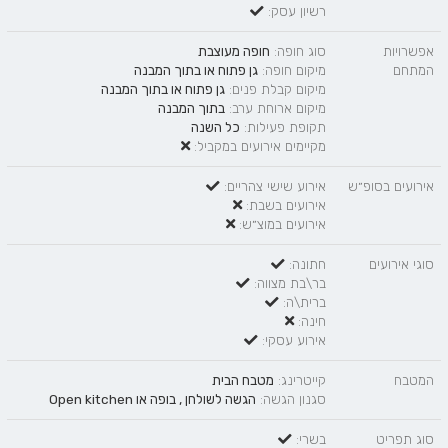
רשיון עסק:
אפשרויות
סוג חופה:
חופה מעוצבת
המתחם
מיקום חופה:
גן פתוח
או
בתוך המבנה
מיקום קבלת פנים:
גן פתוח
או
בתוך המבנה
מיקום ארוחת ערב:
בתוך המבנה
תקופת פעילות:
כל השנה
מקיימים אירועים במקביל:
אירועים בסופ״ש
אירוע שישי צהריים:
אירועים בשבת:
אירועים במוצ״ש:
סוגי אירועים
חתונה:
בר\בת מצווה:
ברית\ה:
חינה:
אירוע עסקי:
המטבח
קייטרינג:
מטבח הבית
סגנון הגשה:
הגשה לשולחן
,
בופה
או
Open kitchen
סוג תפריט
בשרי: