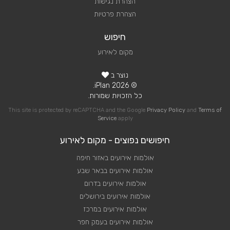
הצהרת נגישות
הצהרת פרטיות
חיפוש
מקום לאירוע
נוצר ב
© 2026 iPlan.
כל הזכויות שמורות.
This site is protected by reCAPTCHA and the Google
Privacy Policy
and
Terms of
Service
apply
חיפושים נפוצים - מקום לאירוע
אולמות אירועים באזור חיפה
אולמות אירועים בבאר שבע
אולמות אירועים בדרום
אולמות אירועים בירושלים
אולמות אירועים במרכז
אולמות אירועים בעמק חפר