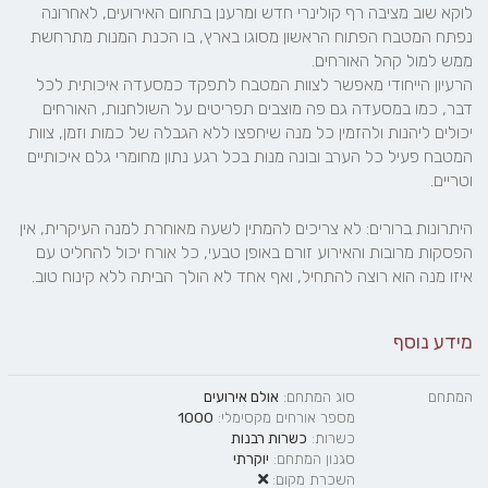
לוקא שוב מציבה רף קולינרי חדש ומרענן בתחום האירועים, לאחרונה 
נפתח המטבח הפתוח הראשון מסוגו בארץ, בו הכנת המנות מתרחשת 
הרעיון הייחודי מאפשר לצוות המטבח לתפקד כמסעדה איכותית לכל 
דבר, כמו במסעדה גם פה מוצבים תפריטים על השולחנות, האורחים 
יכולים ליהנות ולהזמין כל מנה שיחפצו ללא הגבלה של כמות וזמן, צוות 
המטבח פעיל כל הערב ובונה מנות בכל רגע נתון מחומרי גלם איכותיים 
היתרונות ברורים: לא צריכים להמתין לשעה מאוחרת למנה העיקרית, אין 
הפסקות מרובות והאירוע זורם באופן טבעי, כל אורח יכול להחליט עם 
איזו מנה הוא רוצה להתחיל, ואף אחד לא הולך הביתה ללא קינוח טוב.
מידע נוסף
המתחם
סוג המתחם:
אולם אירועים
מספר אורחים מקסימלי:
1000
כשרות:
כשרות רבנות
סגנון המתחם:
יוקרתי
השכרת מקום: