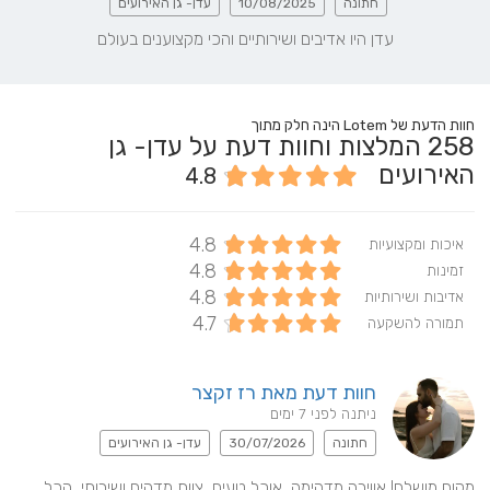
חתונה
10/08/2025
עדן- גן האירועים
עדן היו אדיבים ושירותיים והכי מקצוענים בעולם
חוות הדעת של Lotem הינה חלק מתוך
258
המלצות וחוות דעת על עדן- גן
האירועים
4.8
4.8
איכות ומקצועיות
4.8
זמינות
4.8
אדיבות ושירותיות
4.7
תמורה להשקעה
חוות דעת מאת רז זקצר
ניתנה לפני 7 ימים
חתונה
30/07/2026
עדן- גן האירועים
מקום מושלם! אווירה מדהימה, אוכל טעים, צוות מדהים ושירותי, הכל 