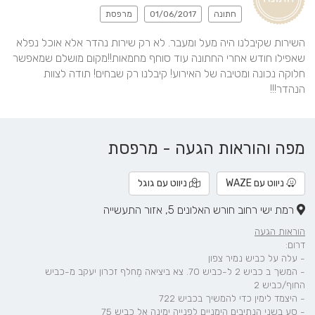
חתונה
01/06/2017
מרפסת
השירות שקיבלנו היה מעל ומעבר. לא רק שירות נהדר אלא אוכל נפלא 
שאפילו חודש אחרי החתונה עוד סוחף מחמאות!!מקום מושלם שמאפשר 
חלוקה נכונה ומטיבה של האירוע! קיבלנו רק שבחים! תודה לצוות 
הנהדר!!!
מפה והוראות הגעה - מרפסת
ניווט עם WAZE
ניווט עם גוגל
רמת ישי רחוב חורש האלונים 5, אזור התעשייה
הוראות הגעה
דרום:
- עלה על כביש נמיר צפון
- המשך ב כביש 2 ל-כביש 70. צא ביציאה מֶחלף זכרון יעקב מ-כביש
החוף/כביש 2
- היצמד לימין כדי להמשיך בכביש 722
- סע בשני הנתיבים הימניים לפנייה ימינה אל כביש 75