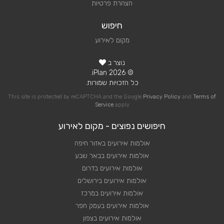
הצהרת פרטיות
חיפוש
מקום לאירוע
נוצר ב
© 2026 iPlan.
כל הזכויות שמורות.
This site is protected by reCAPTCHA and the Google
Privacy Policy
and
Terms of
Service
apply
חיפושים נפוצים - מקום לאירוע
אולמות אירועים באזור חיפה
אולמות אירועים בבאר שבע
אולמות אירועים בדרום
אולמות אירועים בירושלים
אולמות אירועים במרכז
אולמות אירועים בעמק חפר
אולמות אירועים בצפון