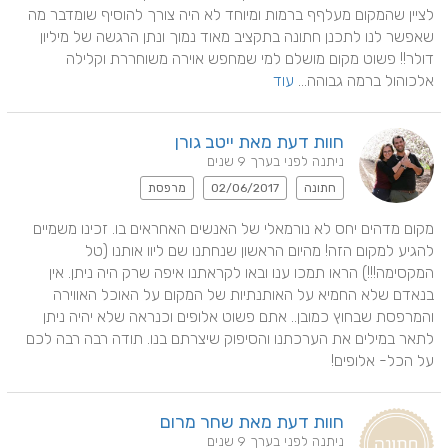
לציין שהמקום מעלףף ברמות ומיוחד לא היה צורך להוסיף שומדבר מה 
שאפשר לנו לתכנן חתונה בתקציב מאוד נמוך ונתן הרגשה של מיליון 
דולר!! פשוט מקום מושלם למי שמחפש אוירה משוחררת וקלילה 
אלכוהול ברמה גבוהה... 
עוד
חוות דעת מאת ייטב גורן
ניתנה לפני בערך 9 שנים
חתונה
02/06/2017
מרפסת
מקום מדהים יחס לא נורמאלי של האנשים האחראים בו. זכינו משמיים 
להגיע למקום הזה! מהיום הראשון שנחתנו שם ליוו אותנו (טל 
המקסימה!!!) הראו תמכו ענו ובאו לקראתנו איפה שרק היה ניתן. אין 
בנאדם שלא החמיא על האותנתיות של המקום על האוכל האווירה 
והמרפסת שבחוץ כמובן.. אתם פשוט אלופים וכנראה שלא יהיה ניתן 
לתאר במילים את הערכתנו והסיפוק שיצרתם בנו. תודה רבה רבה לכם 
על הכל- אלופים!
חוות דעת מאת שחר מרום
ניתנה לפני בערך 9 שנים