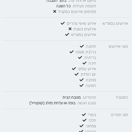
מיקום ארוחת ערב:
בתוך המבנה
תקופת פעילות:
כל השנה
מקיימים אירועים במקביל:
אירועים בסופ״ש
אירוע שישי צהריים:
אירועים בשבת:
אירועים במוצ״ש:
סוגי אירועים
חתונה:
בר\בת מצווה:
ברית\ה:
חינה:
אירוע עסקי:
יום הולדת:
מסיבה:
הופעה:
המטבח
קייטרינג:
מטבח הבית
סגנון הגשה:
בופה
או
צלחת מזלג (קוקטייל)
סוג תפריט
בשרי:
חלבי:
צמחוני:
טבעוני: