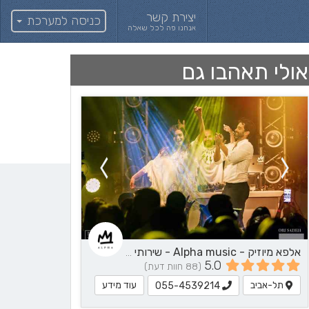
יצירת קשר
כניסה למערכת
אנחנו פה לכל שאלה
אולי תאהבו גם
אלפא מיוזיק - Alpha music - שירותי מוזיקה
5.0
(88 חוות דעת)
תל-אביב
עוד מידע
055-4539214