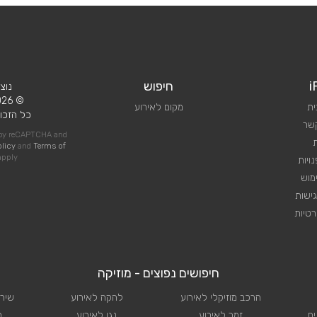
i
חיפוש
נוצ
© 2026 iPlan.
ית
מקום לאירוע
כל הזכוי
קשר
d by reCAPTCHA and
olicy
and
Terms of
pply
ויות
מוש
ישות
טיות
חיפושים נפוצים - מוזיקה
הרכב מוזיקלי לאירוע
להקה לאירוע
שירו
ם
זמר לאירוע
נגן לאירוע
ת