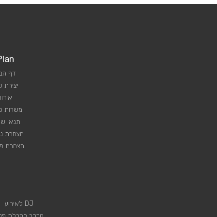
Plan
דף הב
יצירת 
אודות
משרות פנ
תנאי שי
הצהרת נג
הצהרת פר
DJ לאירוע
הרכב לקבלת פני