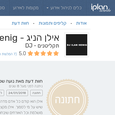
כלים לניהול אירוע
מקומות לאירוע
ספ
אודות
קליפים ותמונות
חוות דעת
·
·
אילן הניג - Ilan Henig
תקליטנים - DJ
5.0
(7 המלצות וחוות דעת)
חוות דעת מאת
נועה שט
ניתנה לפני מעל 8 שנים
חתונה
24/01/2018
לו
מושלמת וכל האורחים שיבחו או