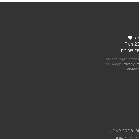
ר ב
ות שמורות.
This site is protecte
the Google
Privacy P
Service
a
תי מוזיקה לאירוע
קליטן לאירוע