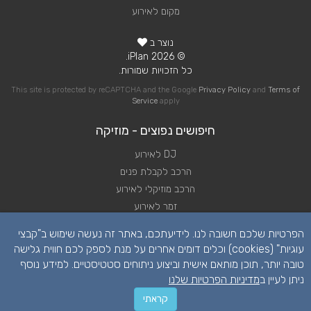
מקום לאירוע
נוצר ב
© 2026 iPlan.
כל הזכויות שמורות.
This site is protected by reCAPTCHA and the Google
Privacy Policy
and
Terms of
Service
apply
חיפושים נפוצים - מוזיקה
DJ לאירוע
הרכב לקבלת פנים
הרכב מוזיקלי לאירוע
זמר לאירוע
להקה לאירוע
הפרטיות שלכם חשובה לנו. לידיעתכם, באתר זה נעשה שימוש ב"קבצי
נגן לאירוע
עוגיות" (cookies) וכלים דומים אחרים על מנת לספק לכם חווית גלישה
שירותי מוזיקה לאירוע
טובה יותר, תוכן מותאם אישית וביצוע ניתוחים סטטיסטיים. למידע נוסף
תקליטן לאירוע
ניתן לעיין ב
מדיניות הפרטיות שלנו
קראתי