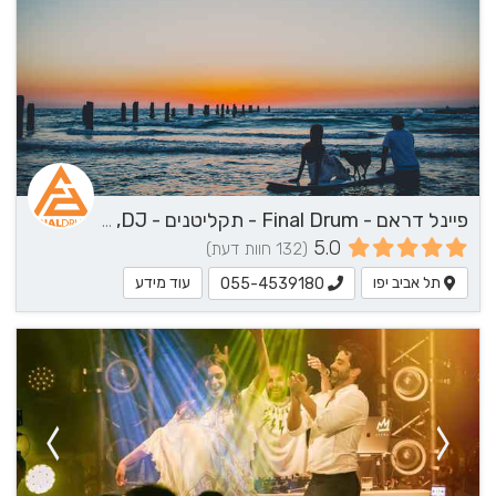
פיינל דראם - Final Drum - תקליטנים - DJ, נגן / הרכב מוזיקלי, שירותי מוזיקה
5.0
(132 חוות דעת)
תל אביב יפו
עוד מידע
055-4539180