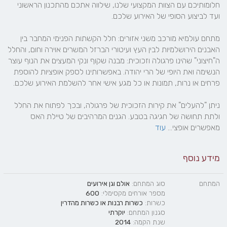
חלומותיכם עם הצוות המקצועי שלנו, שילווה אתכם מהתכנון הראשוני 
מתחם עולמיא מורכב משני אזורים: חלל הקשתות הפנימי המחבר בין 
האבנים הירושלמיות לבין העץ ועיטורי הברזל המשרים אוירה וחום, והחלל 
ה"חיצוני" שהינו פרגולה וזכוכית: מבנה שקוף ונקי המעצים את הנוף עוצר 
הנשימה ואת היופי של הרי יהודה. באפשרותינו לספק אופציות להוספת 
ניתן "להעלים" את קירות הזכוכית של פרגולה, ובכך לפתוח את החלל 
ולתת תחושה של חגיגה בטבע. הגנים המרהיבים של טיילת האס 
מאפשרים אופצי... 
עוד
מידע נוסף
המתחם
סוג המתחם:
אולם וגן אירועים
מספר אורחים מקסימלי:
600
כשרות:
כשרות רבנות
או
כשרות מהדרין
סגנון המתחם:
יוקרתי
שנת הקמה:
2014