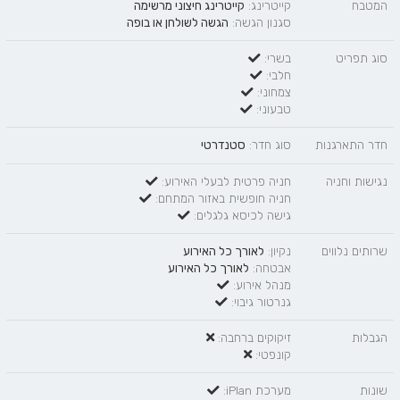
המטבח
קייטרינג:
קייטרינג חיצוני מרשימה
סגנון הגשה:
הגשה לשולחן
או
בופה
סוג תפריט
בשרי:
חלבי:
צמחוני:
טבעוני:
חדר התארגנות
סוג חדר:
סטנדרטי
נגישות וחניה
חניה פרטית לבעלי האירוע:
חניה חופשית באזור המתחם:
גישה לכיסא גלגלים:
שרותים נלווים
נקיון:
לאורך כל האירוע
אבטחה:
לאורך כל האירוע
מנהל אירוע:
גנרטור גיבוי:
הגבלות
זיקוקים ברחבה:
קונפטי:
שונות
מערכת iPlan: