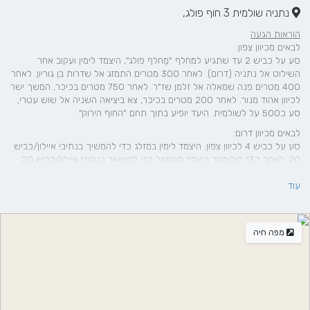
נתניה שולמית 3 חוף פולג,
הוראות הגעה
לבאים מכיוון צפון:
סע על כביש 2 עד שתגיע למחלף "מֶחלף פולג", היצמד לימין ועקוב אחר
השילוט אל נתניה (דרום). לאחר 300 מטרים התמזג אל שדרות בן גוריון. לאחר
400 מטרים פנה שמאלה אל זלמן שז"ר. לאחר 750 מטרים בכיכר, המשך ישר
לכיוון אהוד מנור. לאחר 200 מטרים בכיכר, צא ביציאה השניה אל שוש עטרי,
סע כ500 על לשולמית. היעד יופיע בתוך תחם "החוף הירוק".
לבאים מכיוון דרום:
סע על כביש 4 לכיוון צפון. היצמד לימין במזלג כדי להמשיך בנתיבי איילון/כביש
20, לאחר כ13 קילומטר היצמד לשמאל כדי להישאר בנתיבי איילון/כביש 20.
לאחר כ10 קילומטר צא ביציאה לעבר כביש 5 ולאחר 400 מטרים היצמד
עוד
לשמאל במזלג והשתלב עם כביש 5. לאחר קילומטר וחצי צא ביציאה של גלילות
מערב לעבר כביש החוף, כביש 2. המשך אל כביש החוף/כביש 2 וסע כ15
קילומטר. במחלף מחלף פולג, היצמד לימין ועקוב אחר שילוט אל כביש 553
לכיוון אבן יהודה. לאחר 400 מטר פנה שמאלה אל שדרות בן גוריון/כביש 553
מפה חיה
(שילוט לכיוון (נתניה (דרום). לאחר 800 מטרים פנה שמאלה אל זלמן שז"ר.
לאחר 750 מטרים בכיכר, המשך ישר לכיוון אהוד מנור. לאחר 200 מטרים
בכיכר, צא ביציאה השניה אל שוש עטרי, סע כ500 על לשולמית. היעד יופיע
בתוך תחם "החוף הירוק".