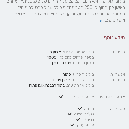
מיקום-לוקיישן: "EL-YAM" ממוקם על חוף הים של פולג בנתניה, מתחם 
ראשון לקו החוף כ-250 מטר מהחוף כולל שביל פרטי לחוף הים, 
המתחם ממקום בשכונת פולג ומוקף בגדר ואבטחה כך שהפרטיות 
והשקט מוב... 
עוד
מידע נוסף
המתחם
סוג המתחם:
אולם וגן אירועים
מספר אורחים מקסימלי:
1000
סגנון המתחם:
מתחם בוטיק
אפשרויות
מיקום חופה:
גן פתוח
המתחם
מיקום קבלת פנים:
גן פתוח
מיקום ארוחת ערב:
בתוך המבנה
או
גן פתוח
אירועים בסופ״ש
אירוע שישי צהריים:
סוגי אירועים
חתונה:
בר\בת מצווה:
ברית\ה:
אירוע עסקי: