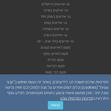
גני אירועים בירושלים
גני אירועים במרכז
גני אירועים בעמק חפר
גני אירועים בצפון
גני אירועים בשפלה
גני אירועים בשרון
גני אירועים בתל אביב - יפו
מקום לאירועים קטנים
מקום לאירוע עסקי
מקום לברית
מקום לבריתה
מקום לבר מצווה
מקום לבת מצווה
הפרטיות שלכם חשובה לנו. לידיעתכם, באתר זה נעשה שימוש ב"קבצי
מקום לחינה
עוגיות" (cookies) וכלים דומים אחרים על מנת לספק לכם חווית גלישה
מקום לחתונה
טובה יותר, תוכן מותאם אישית וביצוע ניתוחים סטטיסטיים. למידע נוסף
מקום לכנסים
ניתן לעיין ב
מדיניות הפרטיות שלנו
יצירת קשר לקבלת הצעת מחיר
השאירו פרטים
קראתי
055-453-9218