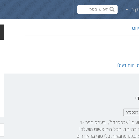
קים
ווט
י
לכסנדר