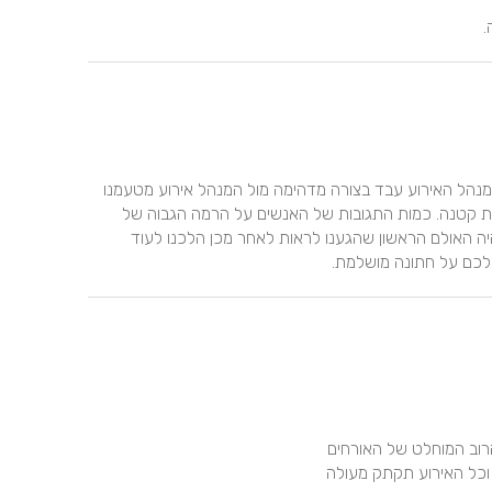
.
אין מילים, היה אירוע מושלם! מקום מדהים צוות מטורף.  מור מנהל האירוע עבד בצורה מדהימה מול המנהל אירוע מטעמנו 
והכל עבד בצורה מקצועית ויוצאת דופן. לא הייתה תקלה אחת קטנה. כמות התגובות של האנשים על הרמה הגבוה של 
האוכל באלכסנדר הייתה מטורפת וכמה שהמקום יפה. זה היה האולם הראשון שהגענו לראות לאחר מכן הלכנו לעוד 
 לכם על חתונה מושלמת.
ן וכל האירוע תקתק מעולה