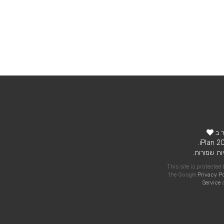
ר ב
ות שמורות.
This site is protecte
the Google
Privacy P
Service
a