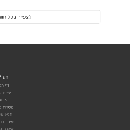
לצפייה בכל חוו
Plan
דף הב
יצירת 
אודות
משרות פנ
תנאי שי
הצהרת נג
הצהרת פר