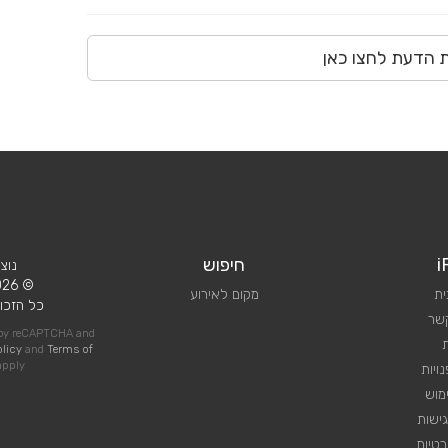
ת הדעת לחצו כאן
i
חיפוש
נוצ
© 2026 iPlan.
ית
מקום לאירוע
כל הזכוי
קשר
d by reCAPTCHA and
olicy
and
Terms of
pply
ויות
מוש
ישות
טיות