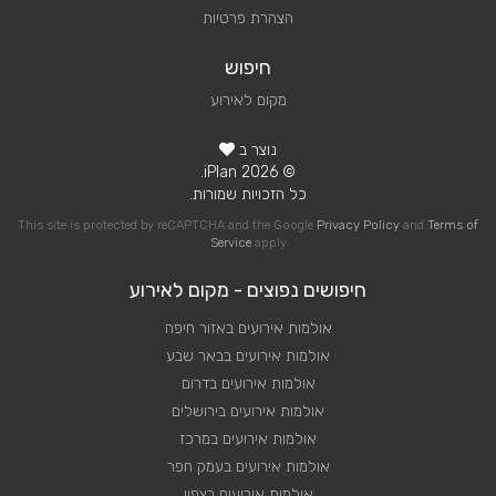
הצהרת פרטיות
חיפוש
מקום לאירוע
נוצר ב
© 2026 iPlan.
כל הזכויות שמורות.
This site is protected by reCAPTCHA and the Google
Privacy Policy
and
Terms of
Service
apply
חיפושים נפוצים - מקום לאירוע
אולמות אירועים באזור חיפה
אולמות אירועים בבאר שבע
אולמות אירועים בדרום
אולמות אירועים בירושלים
אולמות אירועים במרכז
אולמות אירועים בעמק חפר
אולמות אירועים בצפון