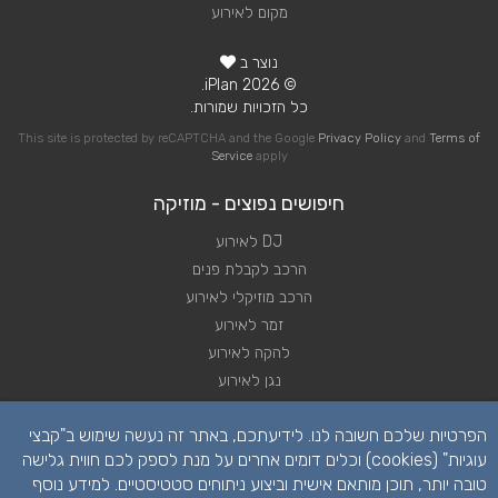
מקום לאירוע
נוצר ב
© 2026 iPlan.
כל הזכויות שמורות.
This site is protected by reCAPTCHA and the Google
Privacy Policy
and
Terms of
Service
apply
חיפושים נפוצים - מוזיקה
DJ לאירוע
הרכב לקבלת פנים
הרכב מוזיקלי לאירוע
זמר לאירוע
להקה לאירוע
נגן לאירוע
שירותי מוזיקה לאירוע
הפרטיות שלכם חשובה לנו. לידיעתכם, באתר זה נעשה שימוש ב"קבצי
תקליטן לאירוע
עוגיות" (cookies) וכלים דומים אחרים על מנת לספק לכם חווית גלישה
טובה יותר, תוכן מותאם אישית וביצוע ניתוחים סטטיסטיים. למידע נוסף