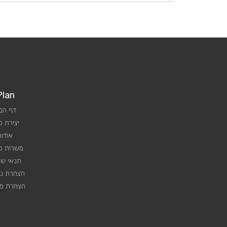
Plan
דף הב
יצירת 
אודות
משרות פנ
תנאי שי
הצהרת נג
הצהרת פר