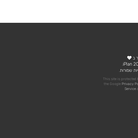
ר ב
ות שמורות.
This site is protecte
the Google
Privacy P
Service
a