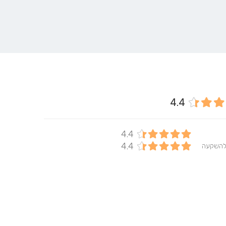
4.4
4.4
4.4
להשקעה