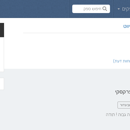
קים
ווט
רקסקי
ביגדור
 גבוה ! תודה