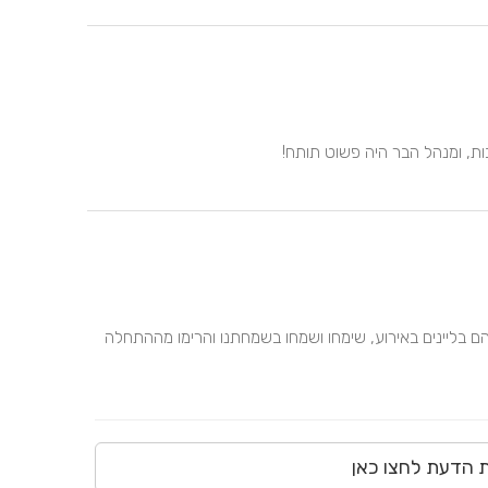
אביעד וצוות 647, טובים, מקצועיים ונתנו לנו להריגש כאילו הם בליינים באירוע, שימחו ושמחו בשמחתנו והרימו מההתחלה 
ת הדעת לחצו כאן