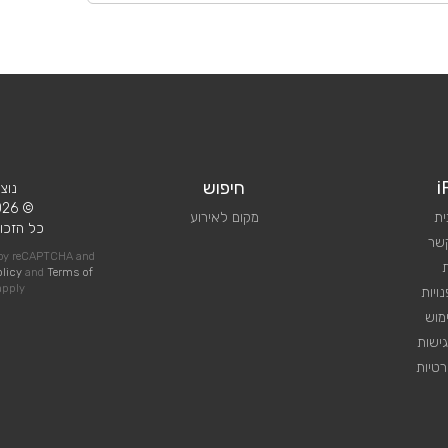
i
חיפוש
נוצ
© 2026 iPlan.
ית
מקום לאירוע
כל הזכוי
קשר
d by reCAPTCHA and
olicy
and
Terms of
pply
ויות
מוש
ישות
טיות