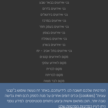
גני אירועים בבאר שבע
גני אירועים בדרום
גני אירועים בירושלים
גני אירועים במרכז
גני אירועים בעמק חפר
גני אירועים בצפון
גני אירועים בשפלה
גני אירועים בשרון
גני אירועים בתל אביב - יפו
מקום לאירועים קטנים
מקום לאירוע עסקי
מקום לברית
מקום לבריתה
מקום לבר מצווה
מקום לבת מצווה
הפרטיות שלכם חשובה לנו. לידיעתכם, באתר זה נעשה שימוש ב"קבצי
מקום לחינה
עוגיות" (cookies) וכלים דומים אחרים על מנת לספק לכם חווית גלישה
מקום לחתונה
טובה יותר, תוכן מותאם אישית וביצוע ניתוחים סטטיסטיים. למידע נוסף
מקום לכנסים
ניתן לעיין ב
מדיניות הפרטיות שלנו