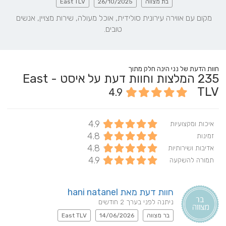
בת מצווה
26/10/2025
East TLV
מקום עם אווירה עירונית סולידית, אוכל מעולה, שירות מצויין, אנשים 
טובים.
חוות הדעת של נני הינה חלק מתוך
235
המלצות וחוות דעת על איסט - East
TLV
4.9
4.9
איכות ומקצועיות
4.8
זמינות
4.8
אדיבות ושירותיות
4.9
תמורה להשקעה
חוות דעת מאת hani natanel
ניתנה לפני בערך 2 חודשים
בר מצווה
14/06/2026
East TLV