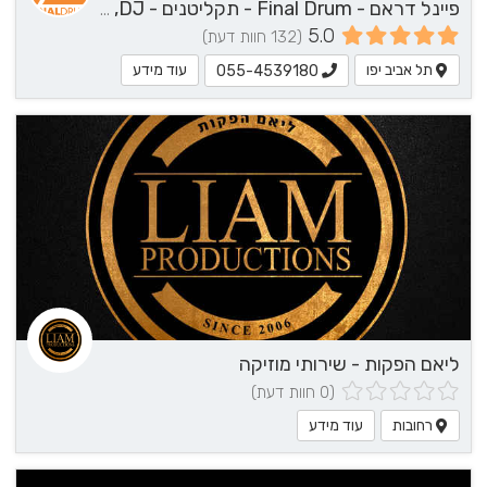
פיינל דראם - Final Drum - תקליטנים - DJ, נגן / הרכב מוזיקלי, שירותי מוזיקה
5.0
(132 חוות דעת)
תל אביב יפו
עוד מידע
055-4539180
ליאם הפקות - שירותי מוזיקה
(0 חוות דעת)
רחובות
עוד מידע