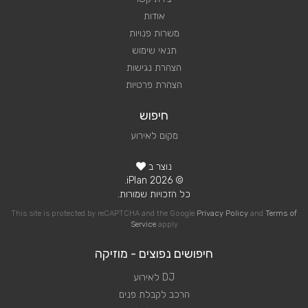
אודות
משרות פנויות
תנאי שימוש
הצהרת נגישות
הצהרת פרטיות
חיפוש
מקום לאירוע
נוצר ב
© 2026 iPlan.
כל הזכויות שמורות.
This site is protected by reCAPTCHA and the Google
Privacy Policy
and
Terms of
Service
apply
חיפושים נפוצים - מוזיקה
DJ לאירוע
הרכב לקבלת פנים