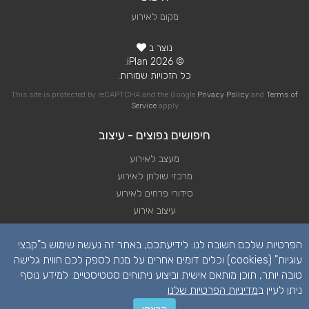
מקום לאירוע
נוצר ב
© 2026 iPlan.
כל הזכויות שמורות.
This site is protected by reCAPTCHA and the Google
Privacy Policy
and
Terms of
Service
apply
חיפושים נפוצים - עיצוב
מעצב לאירוע
מרכזי שולחן לאירוע
סידורי פרחים לאירוע
עיצוב אירוע
עיצוב חופה
הפרטיות שלכם חשובה לנו. לידיעתכם, באתר זה נעשה שימוש ב"קבצי
עיצוב חתונה
עוגיות" (cookies) וכלים דומים אחרים על מנת לספק לכם חווית גלישה
טובה יותר, תוכן מותאם אישית וביצוע ניתוחים סטטיסטיים. למידע נוסף
ניתן לעיין ב
מדיניות הפרטיות שלנו