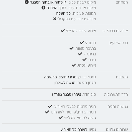
המתחם
מיקום קבלת פנים:
גן פתוח
או
בתוך המבנה
מיקום ארוחת ערב:
בתוך המבנה
תקופת פעילות:
כל השנה
מקיימים אירועים במקביל:
אירועים בסופ״ש
אירוע שישי צהריים:
סוגי אירועים
חתונה:
בר\בת מצווה:
ברית\ה:
חינה:
אירוע עסקי:
המטבח
קייטרינג:
קייטרינג חיצוני מרשימה
סגנון הגשה:
הגשה לשולחן
חדר התארגנות
סוג חדר:
צימר (מבנה נפרד)
נגישות וחניה
חניה פרטית לבעלי האירוע:
חניה יעודית\פרטית לאורחים:
גישה לכיסא גלגלים:
שרותים נלווים
נקיון:
לאורך כל האירוע