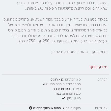
המושלמת לכל אירוע. החופה ומתחם קבלת הפנים ממוקמים כך 
בלילות כנען ניתן לערוך אירועים בכל עונות השנה. אנו מתחייבים להעניק 
שירות ברמה המקצועית ביותר, ובהתאם לדרישותיהם ולציפיותיהם של 
כל אחד ואחד מלקוחותינו. בלילות כנען צוות מיומן ואדיב, המעניק יחס 
חם ואישי. הצוות ישמח לאפשר לכם לתכנן אירוע שכולו חוויה כיפית 
לילות כנען – פשוט להתמזג עם הטבע!
מידע נוסף
המתחם
סוג המתחם:
גן אירועים
מספר אורחים מקסימלי:
750
כשרות:
כשרות רבנות
סגנון המתחם:
כפרי
רשיון עסק:
אפשרויות
מיקום חופה:
גן פתוח
או
בתוך המבנה