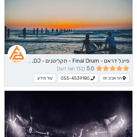
פיינל דראם - Final Drum - תקליטנים - DJ, נגן / הרכב מוזיקלי, שירותי מוזיקה
5.0
(132 חוות דעת)
תל אביב יפו
עוד מידע
055-4539180