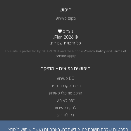
חיפוש
מקום לאירוע
נוצר ב
© 2026 iPlan.
כל הזכויות שמורות.
This site is protected by reCAPTCHA and the Google
Privacy Policy
and
Terms of
Service
apply
חיפושים נפוצים - מוזיקה
DJ לאירוע
הרכב לקבלת פנים
הרכב מוזיקלי לאירוע
זמר לאירוע
להקה לאירוע
נגן לאירוע
שירותי מוזיקה לאירוע
הפרטיות שלכם חשובה לנו. לידיעתכם, באתר זה נעשה שימוש ב"קבצי
תקליטן לאירוע