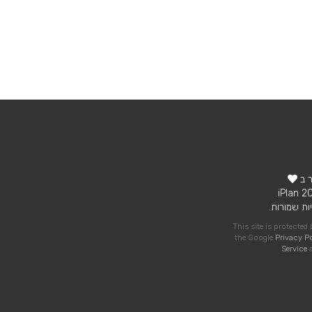
ר ב
ות שמורות.
This site is protecte
the Google
Privacy P
Service
a