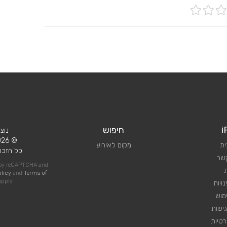
i
חיפוש
נוצ
© 2026 iPlan.
ית
מקום לאירוע
כל הזכוי
קשר
d by reCAPTCHA and
olicy
and
Terms of
pply
ויות
מוש
ישות
טיות