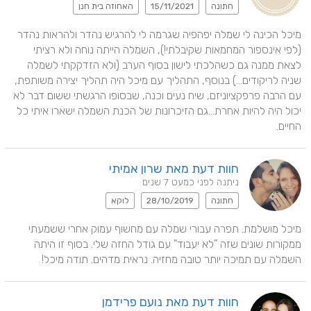
חתונה
15/11/2021
האחוזה בית חנן
מיכל הכינה לי שמלה יפהפיה שגרמה לי להרגיש נהדר ולהראות נהדר 
(לפי אינספור המחמאות שקיבלתי!), השמלה הייתה נוחה ולא רציתי 
לצאת ממנה גם כשהלכתי לישון בסוף הערב (ולא הזדקקתי לשמלה 
שניה לריקודים...) בנוסף, התהליך עם מיכל היה תהליך יצירה משותפת, 
עם הרבה פרפקציוניזם, שיח נעים וכנה, שבסופו הרגשתי ששום דבר לא 
יכול היה להיות אחרת...גם הזיכרונות של הכנת השמלה ישארו איתי כל 
החיים.
חוות דעת מאת שרון אמיתי
ניתנה לפני כמעט 7 שנים
חתונה
28/10/2019
לוקא
מיכל מושלמת. תפרה עבורי שמלה עם מחשוף עמוק אחרי ששמעתי 
ממקורות שונים שזה "לא יעבוד" עם גודל החזה שלי. בסוף זו היתה 
השמלה עם תמיכה יותר טובה מחזיה. נראית מדהים. תודה מיכל!
חוות דעת מאת נועם פרידמן