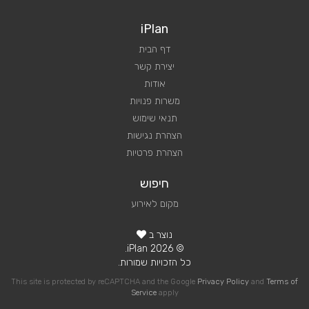
iPlan
דף הבית
יצירת קשר
אודות
משרות פנויות
תנאי שימוש
הצהרת נגישות
הצהרת פרטיות
חיפוש
מקום לאירוע
נוצר ב
© 2026 iPlan.
כל הזכויות שמורות.
This site is protected by reCAPTCHA and the Google
Privacy Policy
and
Terms of
Service
apply