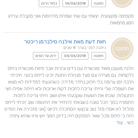
חתונה
14/06/2018
כחול וירוק
מקסימה ומקצועית. יצאתי עם שתי שמלות מדהימות ואני מקבלת עליהן 
המון מחמאות.
חוות דעת מאת אילנה סילברמן ריכטר
ניתנה לפני בערך 8 שנים
חתונה
04/06/2018
ירוק על המים
הלנה מעצבן מאוד מוכשרת עם בדים וגזרות אבל פחות מוכשרת ביחס 
ללקוחות. גם מצידה וגם מצד מנהלת החנות זכינו לייחס בינוני. חיכיתי 
הרבה זמן ערומה בלי חלוק בחדר מדידה. כשהגעתי למדידות לא מצאו 
את השמלה שלי והייתי צריכה לחכות דקות ארוכות ולא הייתה אפילו חצי 
התנצלות. שכחו את השעות שקבעתי איתן ושוב הייתי צריכה לחכות. 
התמורה בסך הכל טובה כשבאתי להחזיר את ההינומה שוב זכיתי לייחס 
מזלזל לא אמרו מזל טוב ובקושי הסתכלה לכיווני (אני מזכירה את הפרט 
הזה כי היחס מכל שאר הספקים היה בדיוק הפוך ויש איזו שהיא ציפיה 
לשי... 
עוד