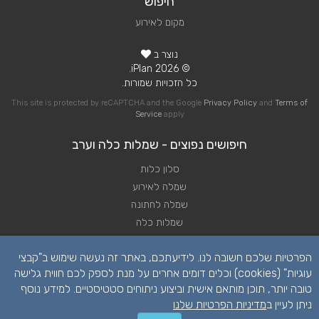
חיפוש
מקום לאירוע
נוצר ב
© 2026 iPlan.
כל הזכויות שמורות.
This site is protected by reCAPTCHA and the Google
Privacy Policy
and
Terms of
Service
apply
חיפושים נפוצים - שמלות כלה וערב
סלון כלות
שמלה לאירוע
שמלה לחתונה
שמלות כלה
שמלות ערב לחתונה
הפרטיות שלכם חשובה לנו. לידיעתכם, באתר זה נעשה שימוש ב"קבצי
שמלת כלה
עוגיות" (cookies) וכלים דומים אחרים על מנת לספק לכם חווית גלישה
טובה יותר, תוכן מותאם אישית וביצוע ניתוחים סטטיסטיים. למידע נוסף
ניתן לעיין ב
מדיניות הפרטיות שלנו