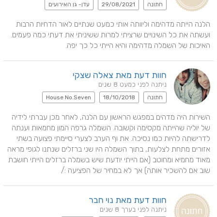
חתונה
29/08/2021
עדן- גן האירועים
הלנה הייתה מדהימה וליוותה אותי כמעט שנתיים לאור הדחיות הרבות 
ועשתה את כל השינויים שרציתי למרות ששיניתי את דעתי כמה פעמים. 
האיכות של השמלה מדהימה והיא הייתי כל כך יפה.
חוות דעת מאת צאלה שצקי
ניתנה לפני כמעט 8 שנים
חתונה
18/10/2018
House No.Seven
השירות היה מדהים במפגש הראשון עם הלנה, לאחר מכן עברתי לידיה 
של יוליה שהייתה מקסימה וקשובה. השמלה גרפה המון מחמאות וענתה 
לדרישתה להיות כמו נסיכה. את וף הערב לצערי סיימתי פצועה בשתי 
אזורים מתחת לצלעות, בתוך השמלה היו שני ברזלים שנתנו לגופי מראה 
מאוד מחמיא ומחוטב (אם הייתי יודעת שיש בשמלה ברזלים הייתי חושבת 
שוב אם להשכיר אותה) אך לא במחיר של הפציעה :/
חוות דעת מאת נוי חבר
ניתנה לפני בערך 8 שנים