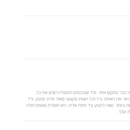
לורד הגעתי אחרי שהייתי בכמה מקומות ואפילו כמעט סגרתי כבר במקום אחר. מיד שנכנסים לסטודיו רוצים את כל 
השמלות שלה. כל שמלה שם פשוט מושלמת וממש קשה לבחור את האחת. ורד וכל הצוות מקצועי מאוד אדיב מפנק. ורד 
עצמה מוכשרת בטרוף עוזרת מאוד ופשוט נעימה. סטודיו שווה ביותר. שווה להגיע עד חיפה אליה. היא תופרת מאפס וזולה 
ת שלך.