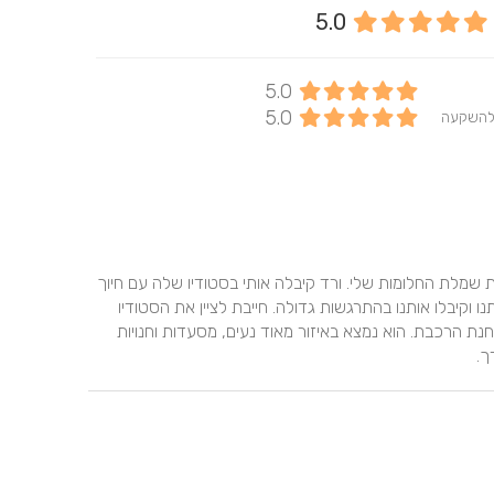
5.0
5.0
5.0
להשקעה
אל ורד הגעתי דרך יריד smart brides. אצל ורד מצאתי את שמלת החלומות שלי. ורד קיבלה אותי בסטודיו שלה עם חיוך 
והרבה סבלנות והכלה. הצוות של ורד תמיד שמחו לראות אותנו וקיבלו אותנו בהתרגשות גדולה. חייבת לציין את הסטודיו 
הנעים ואת הנוחות בהגעה אליו, הסטודיו במרחק הליכה מתחנת הרכבת. הוא נמצא באיזור מאוד נעים, מסעדות וחנויות 
ך.