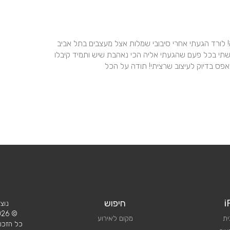
ורד המושלמת!!! אמאל’ה איזה חוויה מדהימה הייתה לי אצלה! לורד הגעתי אחרי סיבובי שמלות אצל מעצבים בתל אביב 
ואני לא מצטערת לרגע! בזכותה קיבלתי אלפי מחמאות,הרגשתי בכל פעם שהגעתי אליה הכי נאהבת שיש ותמיד קיבלו 
פס בדיוק לעיצוב שרציתי! תודה על הכל
i
חיפוש
נוצ
© 2026 iPlan.
ית
מקום לאירוע
כל הזכוי