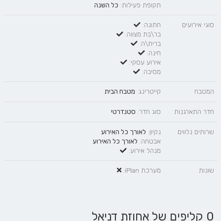
תקופת פעילות:
כל השנה
סוגי אירועים
חתונה:
בר\בת מצווה:
ברית\ה:
חינה:
אירוע עסקי:
מסיבה:
המטבח
קייטרינג:
מטבח הבית
חדר התארגנות
סוג חדר:
סטנדרטי
שרותים נלווים
נקיון:
לאורך כל האירוע
אבטחה:
לאורך כל האירוע
מנהל אירוע:
שונות
מערכת iPlan:
0 קליפים של אחוזת דניאל