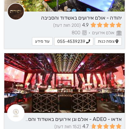
יהודה - אולם אירועים באשדוד והסביבה
4.9
(200 חוות דעת)
אולם אירועים
•
800
צומת כנות
עוד מידע
055-4539239
אדאו - ADEO - אולם וגן אירועים באשדוד והסביבה
4.7
(152 חוות דעת)