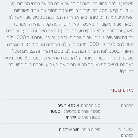
האירוע שלכם למושלם. באחוזת דניאל אולם מפואר הבנוי מקורות עץ 
שוודי, מוקף גן פסטורלי מרהיב ביופיו ובכך מהווה את אחד מאולמות 
האירועים המיוחדים ביותר בארץ.האחוזה ממוקמת בכביש שבין אשקלון 
לבאר שבע. מיקום זה מאפשר לאורחים הגעה קלה ומהירה, ממרכז 
הארץ ומדרומה, ללא פקקים ועומסי תנועה. לצד האחוזה שפע של חניה 
צמודה וחופשית. שטחו של האולם משתרע על פני שטח של 1000 מ"ר 
ויכול להכיל עד ל- 1000 מוזמנים, אולם האחוזה מאובזר בציוד הגברה 
ותאורה בטכנולוגיה המתקדמת בעולם. מטבחי האחוזה מציעים אוכל 
משובח ברמה הגבוהה ביותר. על המטבח אחראי שף בעל 30 שנות ניסיון 
באחוזת דניאל תמצאו כל מה שיהפוך את האירוע שלכם ליום המושלם 
בחייכם!
מידע נוסף
המתחם
סוג המתחם:
אולם אירועים
מספר אורחים מקסימלי:
1000
סגנון המתחם:
יוקרתי
אפשרויות
מיקום חופה:
חצר אורבנית
המתחם