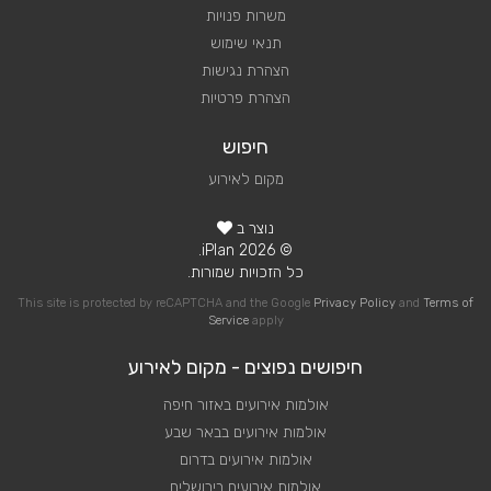
משרות פנויות
תנאי שימוש
הצהרת נגישות
הצהרת פרטיות
חיפוש
מקום לאירוע
נוצר ב
© 2026 iPlan.
כל הזכויות שמורות.
This site is protected by reCAPTCHA and the Google
Privacy Policy
and
Terms of
Service
apply
חיפושים נפוצים - מקום לאירוע
אולמות אירועים באזור חיפה
אולמות אירועים בבאר שבע
אולמות אירועים בדרום
אולמות אירועים בירושלים