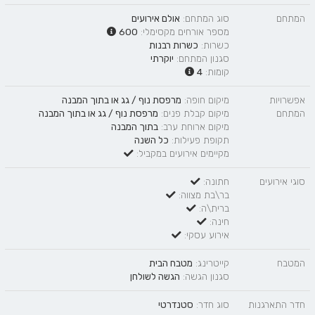
המתחם
סוג המתחם:
אולם אירועים
מספר אורחים מקסימלי:
600
כשרות:
כשרות רבנות
סגנון המתחם:
יוקרתי
קומות:
4
אפשרויות
מיקום חופה:
מרפסת נוף / גג
או
בתוך המבנה
המתחם
מיקום קבלת פנים:
מרפסת נוף / גג
או
בתוך המבנה
מיקום ארוחת ערב:
בתוך המבנה
תקופת פעילות:
כל השנה
מקיימים אירועים במקביל:
סוגי אירועים
חתונה:
בר\בת מצווה:
ברית\ה:
חינה:
אירוע עסקי:
המטבח
קייטרינג:
מטבח הבית
סגנון הגשה:
הגשה לשולחן
חדר התארגנות
סוג חדר:
סטנדרטי