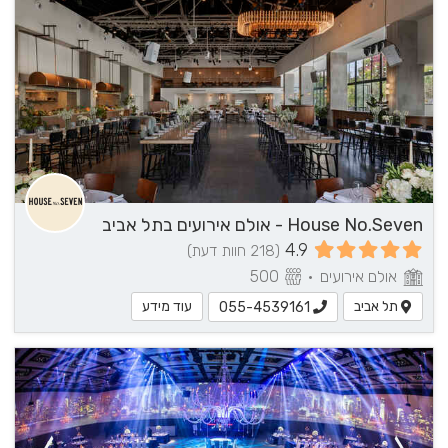
House No.Seven - אולם אירועים בתל אביב
4.9
(218 חוות דעת)
אולם אירועים
•
500
תל אביב
עוד מידע
055-4539161