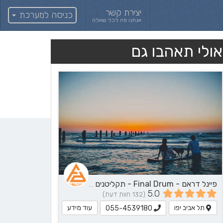
יצירת קשר
כניסה למערכת
אנחנו פה לכל שאלה
אולי תאהבו גם
פיינל דראם - Final Drum - תקליטנים - DJ, נגן / הרכב מוזיקלי, שירותי מוזיקה
5.0
(132 חוות דעת)
תל אביב יפו
עוד מידע
055-4539180