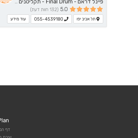
פיינל דראם - Final Drum - תקליטנים - DJ, נגן / הרכב מוזיקלי, שירותי מוזיקה
5.0
(132 חוות דעת)
תל אביב יפו
עוד מידע
055-4539180
Plan
דף הב
יצירת 