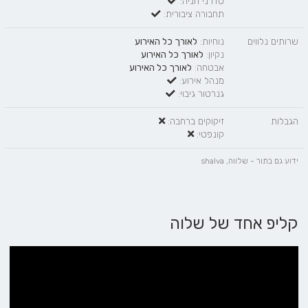
סדרני חניה:
תחבורה ציבורית:
שרותים נלווים
נוחיות:
לאורך כל האירוע
נקיון:
לאורך כל האירוע
אבטחה:
לאורך כל האירוע
מנהל אירוע:
גנרטור גיבוי:
הגבלות
זיקוקים ברחבה:
קונפטי:
ידוע גם בתור - שלווה, shalva
קליפ אחד של שלוה