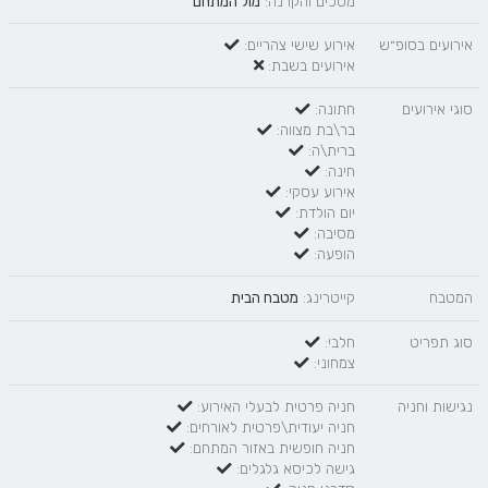
מסכים והקרנה:
מול המתחם
אירועים בסופ״ש
אירוע שישי צהריים:
אירועים בשבת:
סוגי אירועים
חתונה:
בר\בת מצווה:
ברית\ה:
חינה:
אירוע עסקי:
יום הולדת:
מסיבה:
הופעה:
המטבח
קייטרינג:
מטבח הבית
סוג תפריט
חלבי:
צמחוני:
נגישות וחניה
חניה פרטית לבעלי האירוע:
חניה יעודית\פרטית לאורחים:
חניה חופשית באזור המתחם:
גישה לכיסא גלגלים: