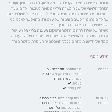
זקוקות וראויות לתמיכת הקהילה הרחבה ולמעגל חברתי תומך ועוטף. 
המרכז הלאומי של שלוה משרת מידי יום מאות פעוטות, ילדים ונוער 
בתוכניות ייחודיות וטיפולים מגוונים מסביב לשעון, ללא כל תשלום. בזמן 
שהילדים נהנים ורוכשים מיומנויות של עצמאות, מתאפשר לאלפי בני 
גישתה של שלוה לתחומי החינוך והשיקום מעוגנת בליווי מקצועי של 
ועדת המחקר הבינלאומית אשר מפתחת את תכניות שלוה ומעניקה 
מימד של חדשנות בתחום לכלל האוכלוסייה העוסקת בחינוך מיוחד.
מידע נוסף
המתחם
סוג המתחם:
אולם אירועים
מספר אורחים מקסימלי:
500
כשרות:
כשרות מהדרין
מעלית:
רשיון עסק:
אפשרויות
מיקום קבלת פנים:
בתוך המבנה
המתחם
מיקום ארוחת ערב:
בתוך המבנה
תקופת פעילות:
כל השנה