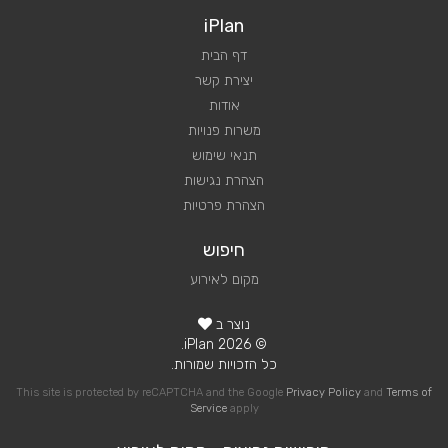
iPlan
דף הבית
יצירת קשר
אודות
משרות פנויות
תנאי שימוש
הצהרת נגישות
הצהרת פרטיות
חיפוש
מקום לאירוע
נוצר ב
© 2026 iPlan.
כל הזכויות שמורות.
This site is protected by reCAPTCHA and the Google
Privacy Policy
and
Terms of
Service
apply