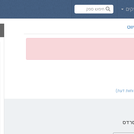
קים
ווט
סרדס