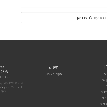
ת הדעת לחצו כאן
i
חיפוש
נוצ
© 2026 iPlan.
ית
מקום לאירוע
כל הזכוי
קשר
d by reCAPTCHA and
olicy
and
Terms of
pply
ויות
מוש
ישות