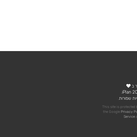
ר ב
ות שמורות.
This site is protecte
the Google
Privacy P
Service
a