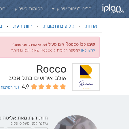
כלים לניהול אירוע
מקומות לאירוע
ספ
אודות
קליפים ותמונות
חוות דעת
ני
·
·
·
שימו לב! Rocco אינו פעיל
(על פי המידע שברשותנו)
לחצו כאן
למספר חלופות ל Rocco שאולי יעניינו אותך
Rocco
אולם אירועים בתל אביב
4.9
(15 המלצות וחוות דעת)
חוות דעת מאת
אליסה 
ניתנה לפני מעל 6 שנים