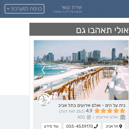
יצירת קשר
כניסה למערכת
אנחנו פה לכל שאלה
אולי תאהבו גם
בית על הים - אולם אירועים בתל אביב
4.9
(252 חוות דעת)
אולם אירועים
400
•
תל אביב
עוד מידע
055-4539170