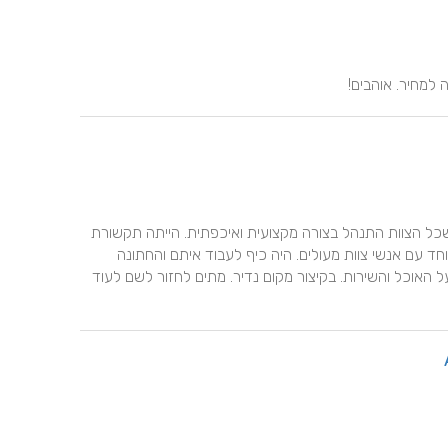
 למחיר. אוהבים!
התחתנו ברוקו בתקופת הקורונה. לאורך כל הדרך הרגשנו שכל הצוות התנהל בצורה מקצועית ואיכפתית. הייתה תקשורת 
פתוחה והתנהלות הוגנת ואדיבה. הרוקו מקום מדהים יפה ומיוחד עם אנשי צוות מעולים. היה כיף לעבוד איתם והחתונה 
הייתה פגז. המקום יפה ומאוד מיוחד, קיבלנו המום מחמאות על האוכל והשירות. בקיצור מקום נדיר. מתים לחזור לשם לעוד 