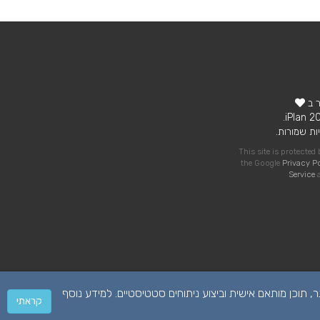
ר ב
ות שמורות.
This site is protecte
the Google
Privacy P
Service
a
 על מנת לספק לכם חווית גלישה טובה יותר, תוכן מותאם אישית וביצוע ניתוחים סטטיסטיים. למידע נוסף
קראתי