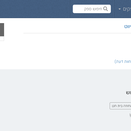
קים
ווט
וש
וזה בית חנן