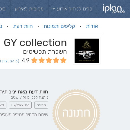
כלים לניהול אירוע
מקומות לאירוע
ספ
אודות
קליפים ותמונות
חוות דעת
ני
·
·
·
GY collection
השכרת תכשיטים
4.9
(3 המלצות וחוות דעת)
חוות דעת מאת
יניב תיר
ניתנה לפני מעל 7 שנים
חתונה
07/11/2016
האח
שירות מדהים מחירים מעולים!