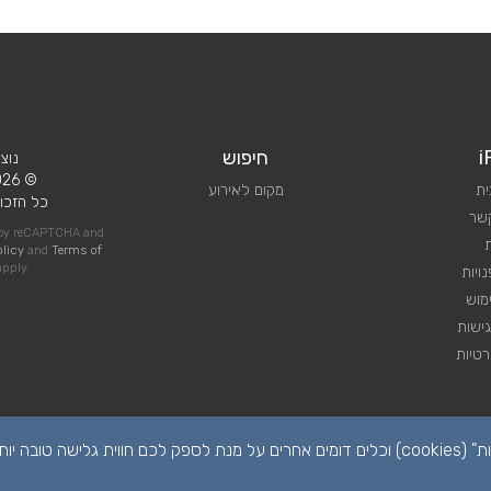
i
חיפוש
נוצ
© 2026 iPlan.
ית
מקום לאירוע
כל הזכוי
קשר
d by reCAPTCHA and
olicy
and
Terms of
pply
ויות
מוש
ישות
טיות
הפרטיות שלכם חשובה לנו. לידיעתכם, באתר זה נעשה שימוש ב"קבצי עוגיות" (cookies) וכלים דומים אחרים