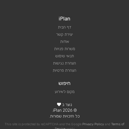
iPlan
דף הבית
יצירת קשר
אודות
משרות פנויות
תנאי שימוש
הצהרת נגישות
הצהרת פרטיות
חיפוש
מקום לאירוע
נוצר ב
© 2026 iPlan.
כל הזכויות שמורות.
This site is protected by reCAPTCHA and the Google
Privacy Policy
and
Terms of
Service
apply