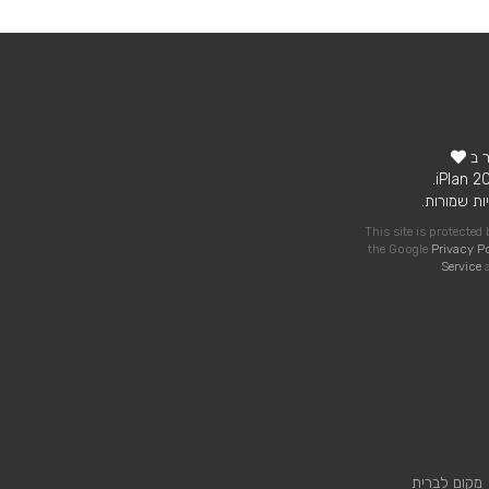
ר ב
ות שמורות.
This site is protecte
the Google
Privacy P
Service
a
מקום לברית