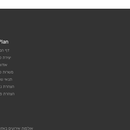
Plan
דף הב
יצירת 
אודות
משרות פנ
תנאי שי
הצהרת נג
הצהרת פר
אולמות אירועים באזו