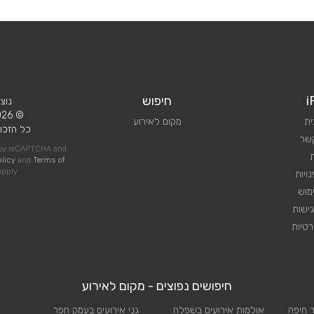
i
חיפוש
נוצ
© 2026 iPlan.
ית
מקום לאירוע
כל הזכוי
קשר
d by reCAPTCHA and
olicy
and
Terms of
pply
ויות
מוש
ישות
טיות
חיפושים נפוצים - מקום לאירוע
ר חיפה
אולמות אירועים בשפלה
גני אירועים בעמק חפר