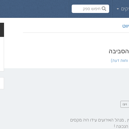
קים
ווט
והסביבה
ויגו
נכונה !