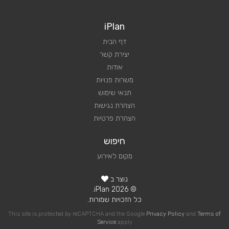
iPlan
דף הבית
יצירת קשר
אודות
משרות פנויות
תנאי שימוש
הצהרת נגישות
הצהרת פרטיות
חיפוש
מקום לאירוע
נוצר ב
© 2026 iPlan.
כל הזכויות שמורות.
This site is protected by reCAPTCHA and the Google
Privacy Policy
and
Terms of
Service
apply